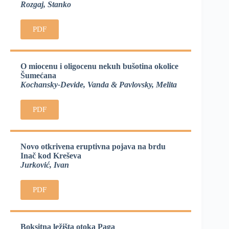
Rozgaj, Stanko
PDF
O miocenu i oligocenu nekuh bušotina okolice
Šumećana
Kochansky-Devide, Vanda & Pavlovsky, Melita
PDF
Novo otkrivena eruptivna pojava na brdu
Inač kod Kreševa
Jurković, Ivan
PDF
Boksitna ležišta otoka Paga