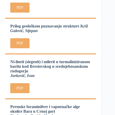
PDF
Prilog geološkom puznavanju strukture Križ
Galović, Stjepan
PDF
Ni-lineit (siegenit) i milerit u turmaliniziranom
baritu kod Brestovskog u srednjebosanskom
rudogorju
Jurković, Ivan
PDF
Permske foraminifere i vapnenačke alge
okolice Bara u Crnoj gori