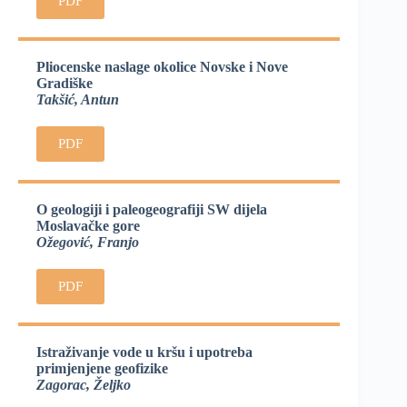
PDF
Pliocenske naslage okolice Novske i Nove
Gradiške
Takšić, Antun
PDF
O geologiji i paleogeografiji SW dijela
Moslavačke gore
Ožegović, Franjo
PDF
Istraživanje vode u kršu i upotreba
primjenjene geofizike
Zagorac, Željko