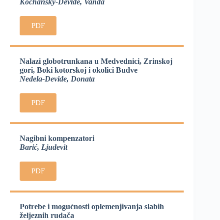
Kochansky-Devide, Vanda
PDF
Nalazi globotrunkana u Medvednici, Zrinskoj
gori, Boki kotorskoj i okolici Budve
Nedela-Devide, Donata
PDF
Nagibni kompenzatori
Barić, Ljudevit
PDF
Potrebe i mogućnosti oplemenjivanja slabih
željeznih rudača