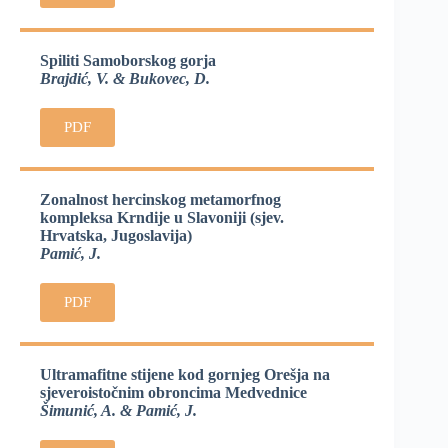
Spiliti Samoborskog gorja
Brajdić, V. & Bukovec, D.
PDF
Zonalnost hercinskog metamorfnog
kompleksa Krndije u Slavoniji (sjev.
Hrvatska, Jugoslavija)
Pamić, J.
PDF
Ultramafitne stijene kod gornjeg Orešja na
sjeveroistočnim obroncima Medvednice
Šimunić, A. & Pamić, J.