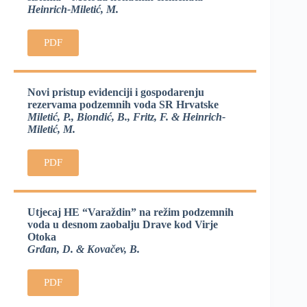
Heinrich-Miletić, M.
PDF
Novi pristup evidenciji i gospodarenju
rezervama podzemnih voda SR Hrvatske
Miletić, P., Biondić, B., Fritz, F. & Heinrich-
Miletić, M.
PDF
Utjecaj HE “Varaždin” na režim podzemnih
voda u desnom zaobalju Drave kod Virje
Otoka
Grđan, D. & Kovačev, B.
PDF