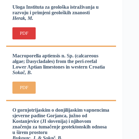
Uloga Instituta za geološka istraživanja u
razvoju i primjeni geoloških znanosti
Herak, M.
PDF
Macroporella aptiensis n. Sp. (calcareous
algae; Dasycladales) from the peri-reefal
Lower Aptian limestones in western Croatia
Sokač, B.
PDF
O gornjotrijaskim o donjilijaskim vapnencima
sjeverne padine Gorjanca, južno od
Kostanjevice (JI slovenija) i njihovom
značenju za tumačenje geotektonskih odnosa
u širem prostoru
Bukovac, J. & Sokač, B.