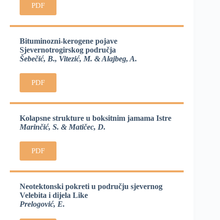
PDF
Bituminozni-kerogene pojave
Sjevernotrogirskog područja
Šebečić, B., Vitezić, M. & Alajbeg, A.
PDF
Kolapsne strukture u boksitnim jamama Istre
Marinčić, S. & Matičec, D.
PDF
Neotektonski pokreti u području sjevernog
Velebita i dijela Like
Prelogović, E.