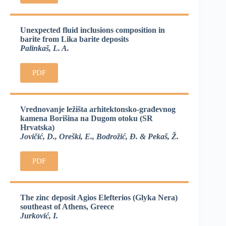
Unexpected fluid inclusions composition in
barite from Lika barite deposits
Palinkaš, L. A.
PDF
Vrednovanje ležišta arhitektonsko-građevnog
kamena Borišina na Dugom otoku (SR
Hrvatska)
Jovičić, D., Oreški, E., Bodrožić, Đ. & Pekaš, Ž.
PDF
The zinc deposit Agios Elefterios (Glyka Nera)
southeast of Athens, Greece
Jurković, I.