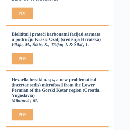
PDF
Biolititni i prateći karbonatni facijesi sarmata
u području Krašić-Ozalj (središnja Hrvatska)
Pikija, M., Šikić, K., Tišljar, J. & Šikić, L.
PDF
Hexaella heraki n. sp., a new problematical
(incertae sedis) microfossil from the Lower
Permian of the Gorski Kotar region (Croatia,
Yugoslavia)
Milanović, M.
PDF